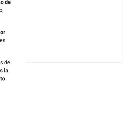
ño de
o,
yor
 es
as de
s la
lto