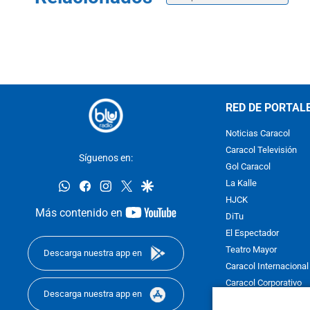
RED DE PORTAL
Noticias Caracol
Caracol Televisión
Síguenos en:
Gol Caracol
whatsapp
facebook
instagram
twitter
google
La Kalle
HJCK
youtube-
Más contenido en
DiTu
footer
El Espectador
Teatro Mayor
Descarga nuestra app en
Caracol Internacional
Caracol Corporativo
Descarga nuestra app en
Caracol Next