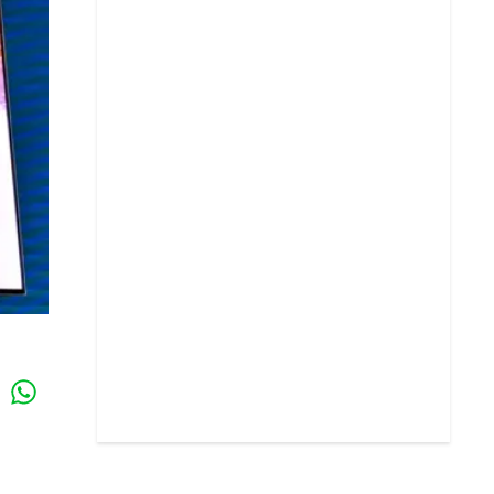
Whatsapp
k