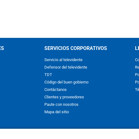
ES
SERVICIOS CORPORATIVOS
L
Servicio al televidente
Co
Defensor del televidente
Re
TDT
Po
Código del buen gobierno
Po
Contáctanos
Té
Clientes y proveedores
Paute con nosotros
Mapa del sitio