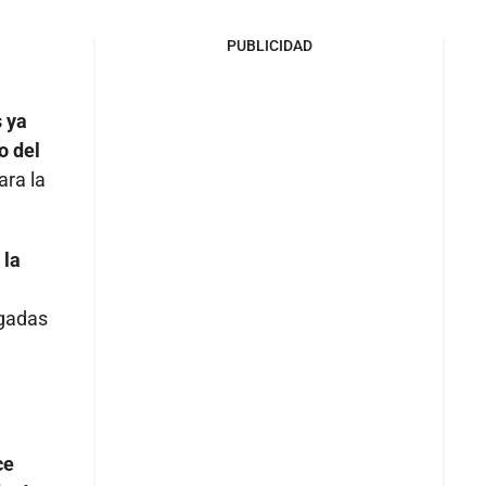
PUBLICIDAD
s ya
o del
ara la
 la
lgadas
ce