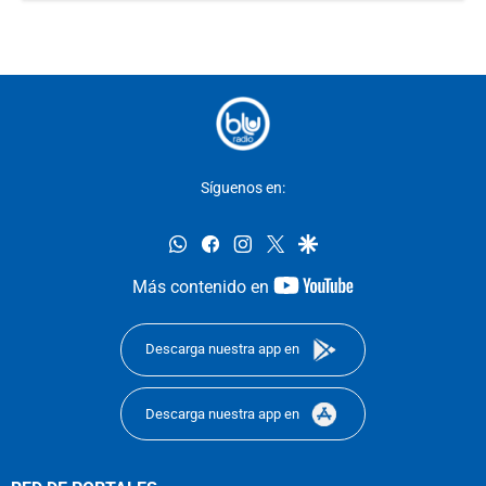
Síguenos en:
whatsapp
facebook
instagram
twitter
google
youtube-
Más contenido en
footer
Descarga nuestra app en
Descarga nuestra app en