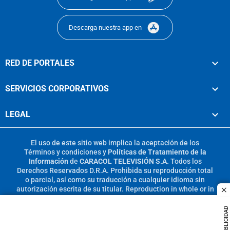
Descarga nuestra app en
RED DE PORTALES
SERVICIOS CORPORATIVOS
LEGAL
El uso de este sitio web implica la aceptación de los
Términos y condiciones
y
Políticas de Tratamiento de la
Información
de
CARACOL TELEVISIÓN S.A.
Todos los
Derechos Reservados D.R.A. Prohibida su reproducción total
o parcial, así como su traducción a cualquier idioma sin
autorización escrita de su titular. Reproduction in whole or in
c
part, or translation without written permission is prohibited.
All rights reserved 2025.
PUBLICIDAD