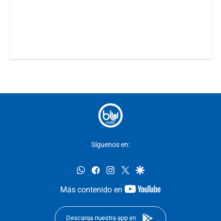
Síguenos en:
whatsapp
facebook
instagram
twitter
google
youtube-
Más contenido en
footer
Descarga nuestra app en