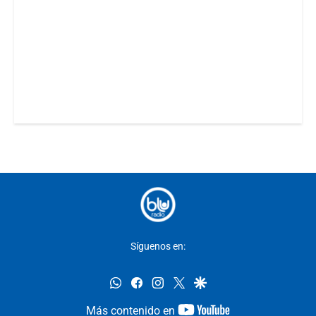
Síguenos en:
whatsapp
facebook
instagram
twitter
google
youtube-
Más contenido en