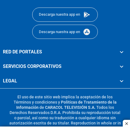
footer
Descarga nuestra app en
Descarga nuestra app en
RED DE PORTALES
SERVICIOS CORPORATIVOS
LEGAL
El uso de este sitio web implica la aceptación de los
Términos y condiciones
y
Políticas de Tratamiento de la
Información
de
CARACOL TELEVISIÓN S.A.
Todos los
Derechos Reservados D.R.A. Prohibida su reproducción total
o parcial, así como su traducción a cualquier idioma sin
autorización escrita de su titular. Reproduction in whole or in
c
part, or translation without written permission is prohibited.