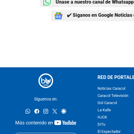
Únase a nuestro canal de Whatsapp 
✔️ Síganos en Google Noticias 
RED DE PORTAL
Noticias Caracol
Caracol Televisión
Síguenos en:
Gol Caracol
whatsapp
facebook
instagram
twitter
google
La Kalle
HJCK
youtube-
Más contenido en
DiTu
footer
El Espectador