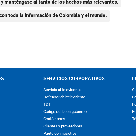
y manténgase al tanto de los hechos más relevantes.
con toda la información de Colombia y el mundo.
ES
SERVICIOS CORPORATIVOS
L
Servicio al televidente
Co
Defensor del televidente
Re
TDT
Po
Código del buen gobierno
Po
Contáctanos
Té
Clientes y proveedores
Paute con nosotros