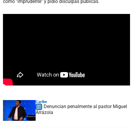
como "imprudente" y pidió disculpas públicas.
Caribe
Denuncian penalmente al pastor Miguel
Arrázola