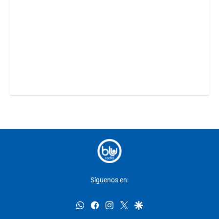
Síguenos en:
whatsapp
facebook
instagram
twitter
google