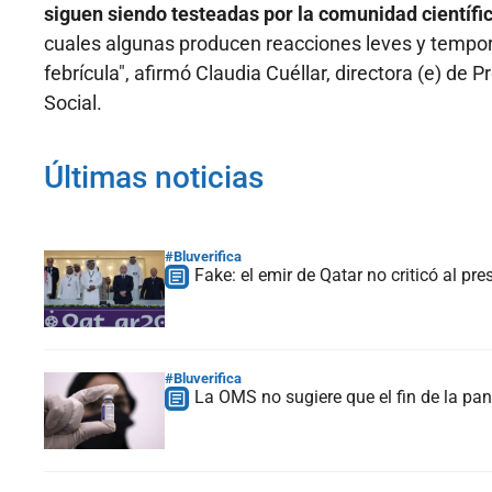
siguen siendo testeadas por la comunidad científi
cuales algunas producen reacciones leves y temporal
febrícula", afirmó Claudia Cuéllar, directora (e) de
Social.
Últimas noticias
#Bluverifica
Fake: el emir de Qatar no criticó al pr
#Bluverifica
La OMS no sugiere que el fin de la pa