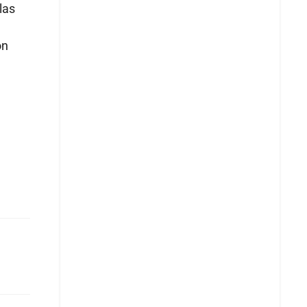
las
ón