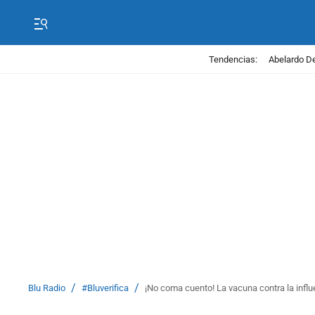
Tendencias:
Abelardo De
/
/
Blu Radio
#Bluverifica
¡No coma cuento! La vacuna contra la inf