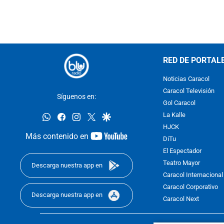
RED DE PORTAL
Noticias Caracol
Caracol Televisión
Síguenos en:
Gol Caracol
whatsapp
facebook
instagram
twitter
google
La Kalle
HJCK
youtube-
Más contenido en
DiTu
footer
El Espectador
Teatro Mayor
Descarga nuestra app en
Caracol Internacional
Caracol Corporativo
Descarga nuestra app en
Caracol Next