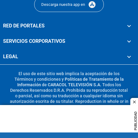
Descarga nuestra app en
RED DE PORTALES
SERVICIOS CORPORATIVOS
LEGAL
El uso de este sitio web implica la aceptación de los
Términos y condiciones
y
Políticas de Tratamiento de la
Información
de
CARACOL TELEVISIÓN S.A.
Todos los
Derechos Reservados D.R.A. Prohibida su reproducción total
o parcial, así como su traducción a cualquier idioma sin
autorización escrita de su titular. Reproduction in whole or in
c
part, or translation without written permission is prohibited.
All rights reserved 2025.
PUBLICIDAD
MIEMBRO DE: