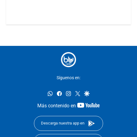
Síguenos en:
whatsapp
facebook
instagram
twitter
google
youtube-
Más contenido en
footer
Descarga nuestra app en