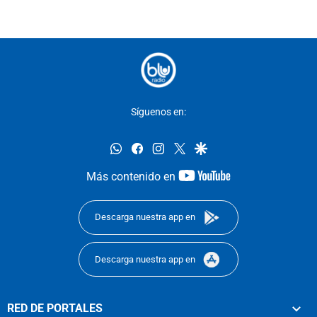
Síguenos en:
whatsapp
facebook
instagram
twitter
google
youtube-
Más contenido en
footer
Descarga nuestra app en
Descarga nuestra app en
RED DE PORTALES