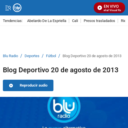
EN VIVO
Señal Visual Radio
Tendencias:
Abelardo De La Espriella
Cali
Presos trasladados
Rie
PUBLICIDAD
/
/
/
Blu Radio
Deportes
Fútbol
Blog Deportivo 20 de agosto de 2013
Blog Deportivo 20 de agosto de 2013
Reproducir audio