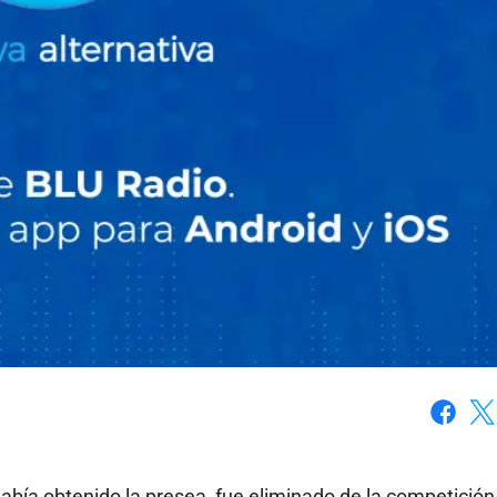
Faceboo
X
había obtenido la presea, fue eliminado de la competición