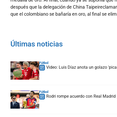
después que la delegación de China Taipeireclamar
que el colombiano se bañaría en oro, al final se elim
Últimas noticias
Fútbol
Video: Luis Díaz anota un golazo 'picab
Fútbol
Rodri rompe acuerdo con Real Madrid y