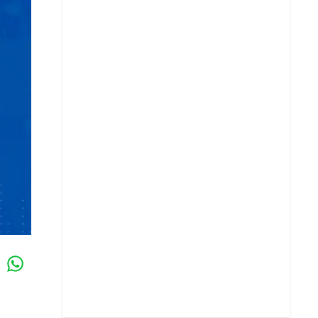
Whatsapp
k