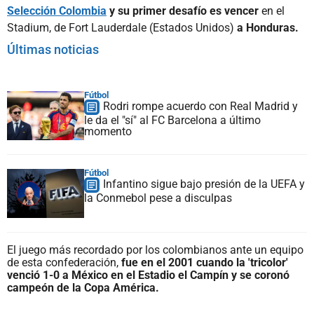
Selección Colombia
y su primer desafío es vencer
en el
Stadium, de Fort Lauderdale (Estados Unidos)
a Honduras.
Últimas noticias
Fútbol
Rodri rompe acuerdo con Real Madrid y
le da el "sí" al FC Barcelona a último
momento
Fútbol
Infantino sigue bajo presión de la UEFA y
la Conmebol pese a disculpas
El juego más recordado por los colombianos ante un equipo
de esta confederación,
fue en el 2001 cuando la 'tricolor'
venció 1-0 a México en el Estadio el Campín y se coronó
campeón de la Copa América.