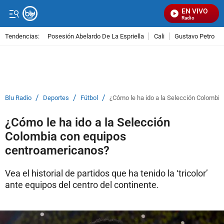
EN VIVO
Señal Visual Radio
Tendencias:
Posesión Abelardo De La Espriella
Cali
Gustavo Petro
PUBLICIDAD
/
/
/
Blu Radio
Deportes
Fútbol
¿Cómo le ha ido a la Selección Colombi
¿Cómo le ha ido a la Selección
Colombia con equipos
centroamericanos?
Vea el historial de partidos que ha tenido la ‘tricolor’
ante equipos del centro del continente.