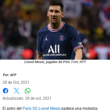
Lionel Messi, jugador de PSG
Foto: AFP
Por:
AFP
28 de Oct, 2021
Whatsapp
Facebook
X
Actualizado: 28 de oct, 2021
El astro del
París SG Lionel Messi
padece una molestia