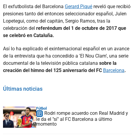
El exfutbolista del Barcelona
Gerard Piqué
reveló que recibió
presiones tanto del entonces seleccionador español, Julen
Lopetegui, como del capitán, Sergio Ramos, tras la
celebración del
referéndum del 1 de octubre de 2017 que
se celebró en Cataluña.
Así lo ha explicado el exinternacional español en un avance
de la entrevista que ha concedido a 'El Nou Clam', una serie
documental de la televisión pública catalana
sobre la
creación del himno del 125 aniversario del FC
Barcelona
.
Últimas noticias
Fútbol
Rodri rompe acuerdo con Real Madrid y
le da el "sí" al FC Barcelona a último
momento