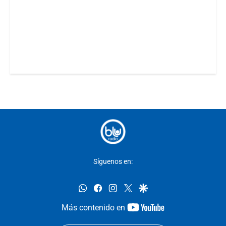
Síguenos en:
whatsapp
facebook
instagram
twitter
google
youtube-
Más contenido en
footer