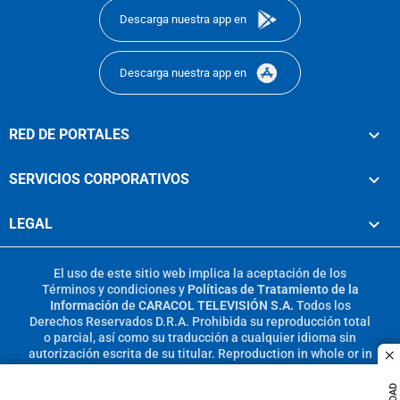
Descarga nuestra app en
Descarga nuestra app en
RED DE PORTALES
SERVICIOS CORPORATIVOS
LEGAL
El uso de este sitio web implica la aceptación de los
Términos y condiciones
y
Políticas de Tratamiento de la
Información
de
CARACOL TELEVISIÓN S.A.
Todos los
Derechos Reservados D.R.A. Prohibida su reproducción total
o parcial, así como su traducción a cualquier idioma sin
autorización escrita de su titular. Reproduction in whole or in
c
part, or translation without written permission is prohibited.
All rights reserved 2025.