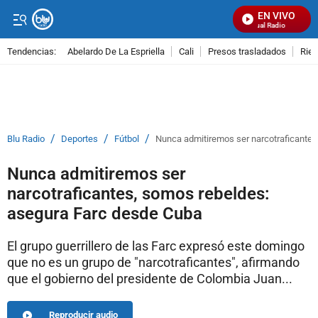
EN VIVO
Señal Visual Radio
Tendencias:
Abelardo De La Espriella
Cali
Presos trasladados
Rie
PUBLICIDAD
/
/
/
Blu Radio
Deportes
Fútbol
Nunca admitiremos ser narcotraficantes
Nunca admitiremos ser
narcotraficantes, somos rebeldes:
asegura Farc desde Cuba
El grupo guerrillero de las Farc expresó este domingo
que no es un grupo de "narcotraficantes", afirmando
que el gobierno del presidente de Colombia Juan...
Reproducir audio