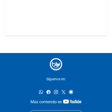
Síguenos en:
whatsapp
facebook
instagram
twitter
google
youtube-
Más contenido en
footer