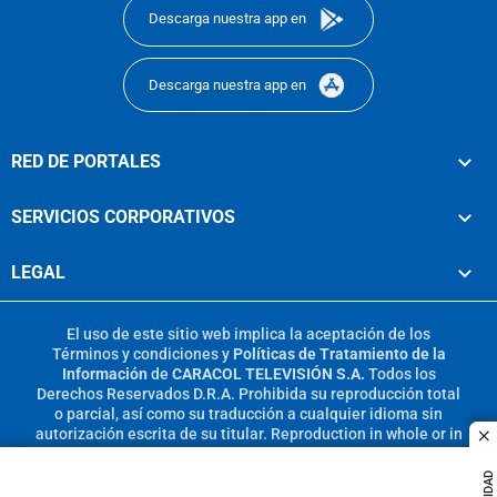
Descarga nuestra app en
Descarga nuestra app en
RED DE PORTALES
SERVICIOS CORPORATIVOS
LEGAL
El uso de este sitio web implica la aceptación de los
Términos y condiciones
y
Políticas de Tratamiento de la
Información
de
CARACOL TELEVISIÓN S.A.
Todos los
Derechos Reservados D.R.A. Prohibida su reproducción total
o parcial, así como su traducción a cualquier idioma sin
autorización escrita de su titular. Reproduction in whole or in
c
part, or translation without written permission is prohibited.
All rights reserved 2025.