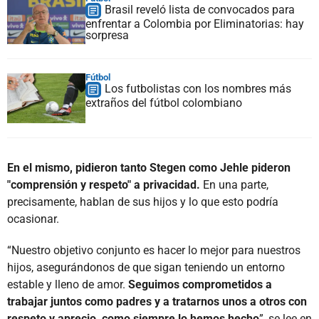
Brasil reveló lista de convocados para
enfrentar a Colombia por Eliminatorias: hay
sorpresa
Fútbol
Los futbolistas con los nombres más
extraños del fútbol colombiano
En el mismo, pidieron tanto Stegen como Jehle pideron
"comprensión y respeto" a privacidad.
En una parte,
precisamente, hablan de sus hijos y lo que esto podría
ocasionar.
“Nuestro objetivo conjunto es hacer lo mejor para nuestros
hijos, asegurándonos de que sigan teniendo un entorno
estable y lleno de amor.
Seguimos comprometidos a
trabajar juntos como padres y a tratarnos unos a otros con
respeto y aprecio, como siempre lo hemos hecho
”, se lee en