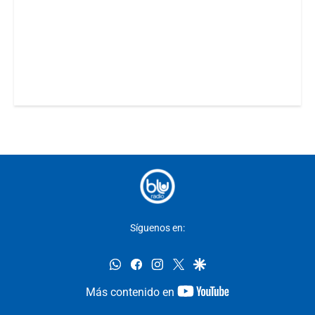
Síguenos en:
whatsapp
facebook
instagram
twitter
google
youtube-
Más contenido en
footer