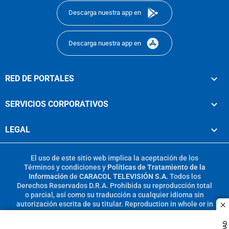
Descarga nuestra app en
Descarga nuestra app en
RED DE PORTALES
SERVICIOS CORPORATIVOS
LEGAL
El uso de este sitio web implica la aceptación de los
Términos y condiciones
y
Políticas de Tratamiento de la
Información
de
CARACOL TELEVISIÓN S.A.
Todos los
Derechos Reservados D.R.A. Prohibida su reproducción total
o parcial, así como su traducción a cualquier idioma sin
autorización escrita de su titular. Reproduction in whole or in
c
part, or translation without written permission is prohibited.
All rights reserved 2025.