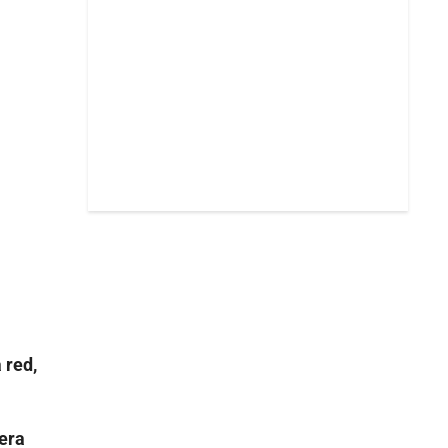
 red,
nera