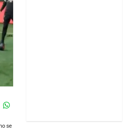
Whatsapp
k
no se