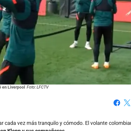
é en Liverpool
Foto: LFCTV
Faceboo
X
r cada vez más tranquilo y cómodo. El volante colombia
gen Klopp y sus compañeros.