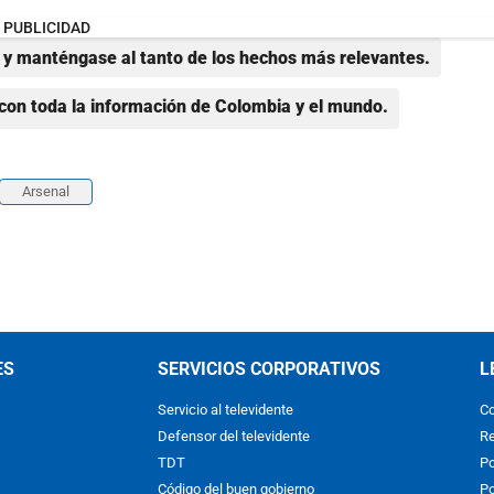
PUBLICIDAD
y manténgase al tanto de los hechos más relevantes.
con toda la información de Colombia y el mundo.
Arsenal
ES
SERVICIOS CORPORATIVOS
L
Servicio al televidente
Co
Defensor del televidente
Re
TDT
Po
Código del buen gobierno
Po