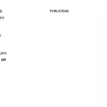
ír
PUBLICIDAD
 en
y
pues
 un