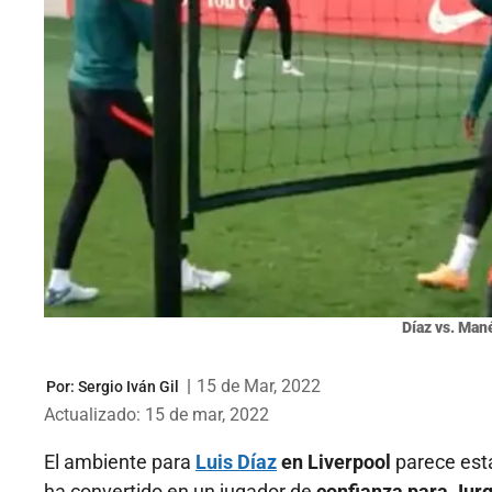
Díaz vs. Man
|
15 de Mar, 2022
Por:
Sergio Iván Gil
Actualizado: 15 de mar, 2022
El ambiente para
Luis Díaz
en Liverpool
parece esta
ha convertido en un jugador de
confianza para Jur