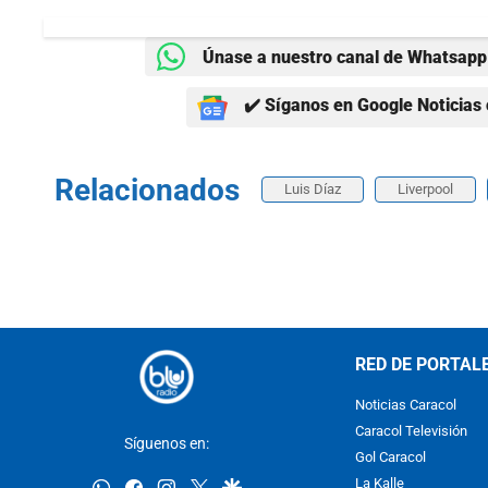
Únase a nuestro canal de Whatsapp 
✔️ Síganos en Google Noticias 
Relacionados
Luis Díaz
Liverpool
RED DE PORTAL
Noticias Caracol
Caracol Televisión
Síguenos en:
Gol Caracol
whatsapp
facebook
instagram
twitter
google
La Kalle