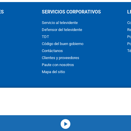
ES
SERVICIOS CORPORATIVOS
L
Servicio al televidente
Co
Defensor del televidente
Re
TDT
Po
Código del buen gobierno
Po
Contáctanos
Té
Clientes y proveedores
Paute con nosotros
Mapa del sitio
nos y condiciones
y
Políticas de Tratamiento de la Información
de
CAR
hibida su reproducción total o parcial, así como su traducción a cual
 or in part, or translation without written permission is prohibited. All 
media-icon