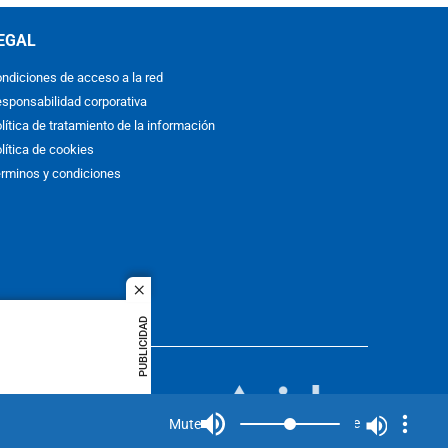
EGAL
ndiciones de acceso a la red
sponsabilidad corporativa
lítica de tratamiento de la información
lítica de cookies
rminos y condiciones
close
PUBLICIDAD
ACOL
quier idioma
MIEMBRO DE:
rights
Mute
Mute