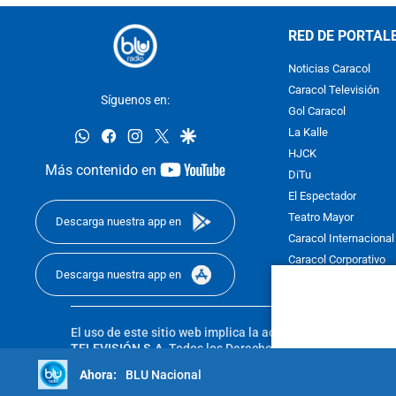
RED DE PORTAL
Noticias Caracol
Caracol Televisión
Síguenos en:
Gol Caracol
whatsapp
facebook
instagram
twitter
google
La Kalle
HJCK
youtube-
Más contenido en
DiTu
footer
El Espectador
Teatro Mayor
Descarga nuestra app en
Caracol Internacional
Caracol Corporativo
Descarga nuestra app en
Caracol Next
El uso de este sitio web implica la aceptación de los
Térmi
TELEVISIÓN S.A.
Todos los Derechos Reservados D.R.A. Pro
sin autorización escrita de su titular. Reproduction in whole
BLU Nacional
reserved 2025.