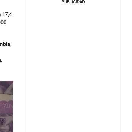
PUBLICIDAD
 17,4
000
mbia,
,