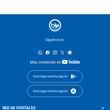
Síguenos en:
whatsapp
facebook
instagram
twitter
google
youtube-
Más contenido en
footer
Descarga nuestra app en
Descarga nuestra app en
RED DE PORTALES