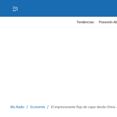
Tendencias:
Posesión Abe
/
/
Blu Radio
Economía
El impresionante flujo de cajas desde China: