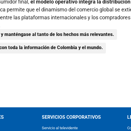
umidor final,
el modelo operativo integra la distribución
ica permite que el dinamismo del comercio global se ext
n entre las plataformas internacionales y los compradores
.
y manténgase al tanto de los hechos más relevantes.
con toda la información de Colombia y el mundo.
ES
SERVICIOS CORPORATIVOS
L
Servicio al televidente
Co