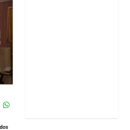
Whatsapp
k
ados