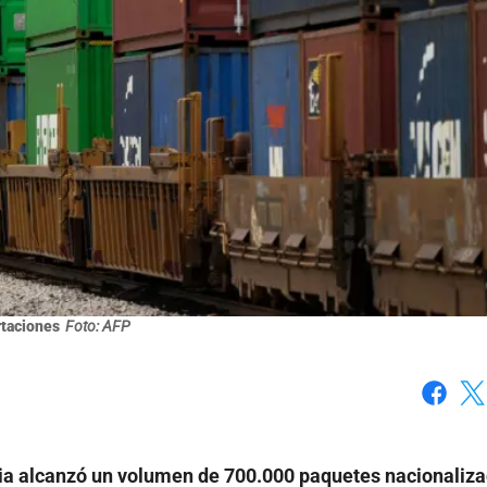
taciones
Foto: AFP
Faceboo
X
bia alcanzó un volumen de 700.000 paquetes nacionaliz