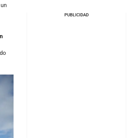
 un
PUBLICIDAD
en
ado