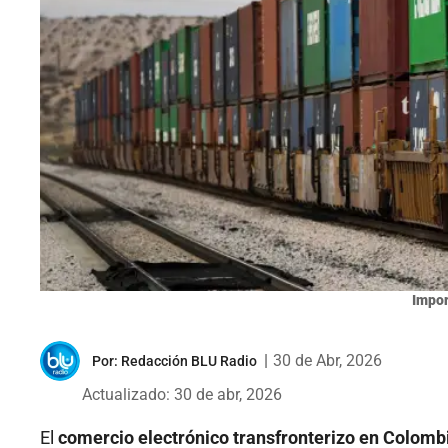
Impor
|
30 de Abr, 2026
Por:
Redacción BLU Radio
Actualizado: 30 de abr, 2026
El
comercio electrónico transfronterizo en Colom