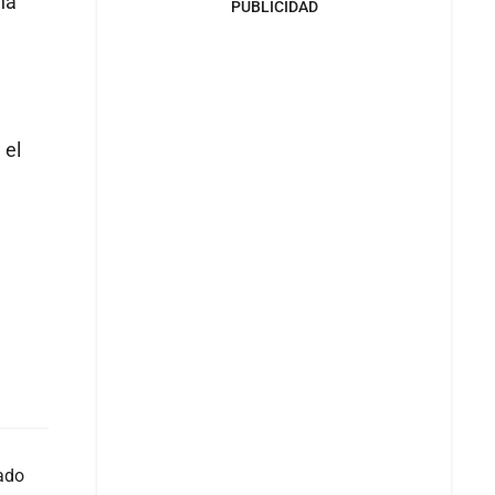
na
PUBLICIDAD
 el
ado