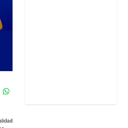
Whatsapp
k
alidad