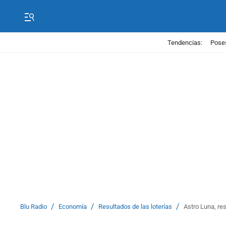
Tendencias:
Poses
/
/
/
Blu Radio
Economía
Resultados de las loterías
Astro Luna, res