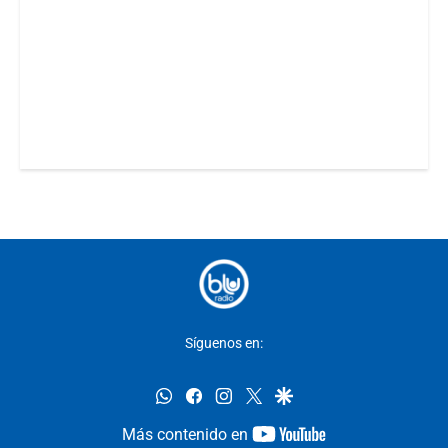
Síguenos en:
whatsapp
facebook
instagram
twitter
google
youtube-
Más contenido en