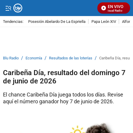
EN VIVO
Señal Visual Radio
Tendencias:
Posesión Abelardo De La Espriella
Papa León XIV
Alfons
PUBLICIDAD
/
/
/
Blu Radio
Economía
Resultados de las loterías
Caribeña Día, resul
Caribeña Día, resultado del domingo 7
de junio de 2026
El chance Caribeña Día juega todos los días. Revise
aquí el número ganador hoy 7 de junio de 2026.