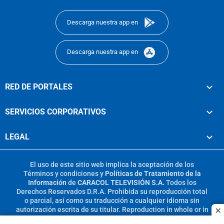
footer
Descarga nuestra app en
Descarga nuestra app en
RED DE PORTALES
SERVICIOS CORPORATIVOS
LEGAL
El uso de este sitio web implica la aceptación de los
Términos y condiciones
y
Políticas de Tratamiento de la
Información
de
CARACOL TELEVISIÓN S.A.
Todos los
Derechos Reservados D.R.A. Prohibida su reproducción total
o parcial, así como su traducción a cualquier idioma sin
autorización escrita de su titular. Reproduction in whole or in
c
part, or translation without written permission is prohibited.