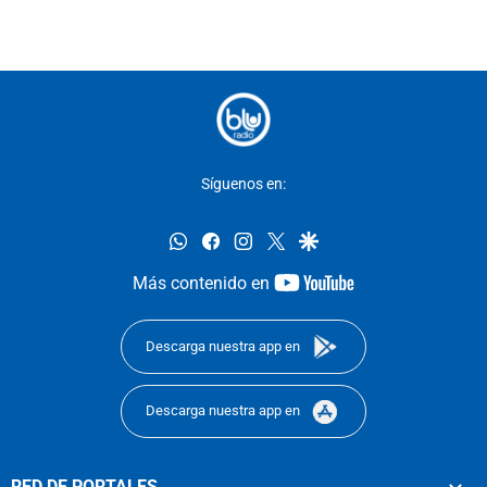
Síguenos en:
whatsapp
facebook
instagram
twitter
google
youtube-
Más contenido en
footer
Descarga nuestra app en
Descarga nuestra app en
RED DE PORTALES