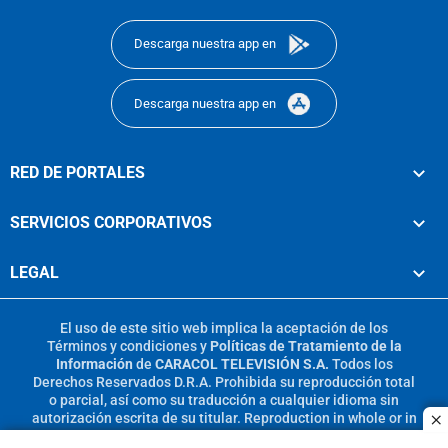
footer
Descarga nuestra app en
Descarga nuestra app en
RED DE PORTALES
SERVICIOS CORPORATIVOS
LEGAL
El uso de este sitio web implica la aceptación de los
Términos y condiciones
y
Políticas de Tratamiento de la
Información
de
CARACOL TELEVISIÓN S.A.
Todos los
Derechos Reservados D.R.A. Prohibida su reproducción total
o parcial, así como su traducción a cualquier idioma sin
autorización escrita de su titular. Reproduction in whole or in
c
part, or translation without written permission is prohibited.