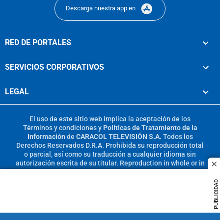
Descarga nuestra app en
RED DE PORTALES
SERVICIOS CORPORATIVOS
LEGAL
El uso de este sitio web implica la aceptación de los
Términos y condiciones
y
Políticas de Tratamiento de la
Información
de
CARACOL TELEVISIÓN S.A.
Todos los
Derechos Reservados D.R.A. Prohibida su reproducción total
o parcial, así como su traducción a cualquier idioma sin
autorización escrita de su titular. Reproduction in whole or in
c
part, or translation without written permission is prohibited.
All rights reserved 2025.
PUBLICIDAD
MIEMBRO DE: