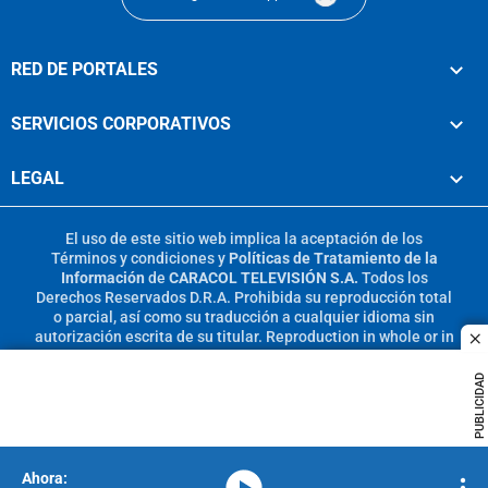
RED DE PORTALES
SERVICIOS CORPORATIVOS
LEGAL
El uso de este sitio web implica la aceptación de los
Términos y condiciones
y
Políticas de Tratamiento de la
Información
de
CARACOL TELEVISIÓN S.A.
Todos los
Derechos Reservados D.R.A. Prohibida su reproducción total
o parcial, así como su traducción a cualquier idioma sin
autorización escrita de su titular. Reproduction in whole or in
c
part, or translation without written permission is prohibited.
All rights reserved 2025.
PUBLICIDAD
MIEMBRO DE:
media-icon