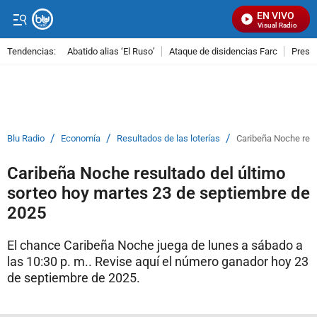
EN VIVO
Señal Visual Radio
Tendencias:
Abatido alias ‘El Ruso’
Ataque de disidencias Farc
Preso
PUBLICIDAD
/
/
/
Blu Radio
Economía
Resultados de las loterías
Caribeña Noche resu
Caribeña Noche resultado del último
sorteo hoy martes 23 de septiembre de
2025
El chance Caribeña Noche juega de lunes a sábado a
las 10:30 p. m.. Revise aquí el número ganador hoy 23
de septiembre de 2025.