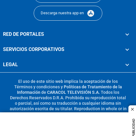
Descarga nuestra app en
RED DE PORTALES
SERVICIOS CORPORATIVOS
LEGAL
El uso de este sitio web implica la aceptación de los
Términos y condiciones
y
Políticas de Tratamiento de la
Información
de
CARACOL TELEVISIÓN S.A.
Todos los
Derechos Reservados D.R.A. Prohibida su reproducción total
o parcial, así como su traducción a cualquier idioma sin
autorización escrita de su titular. Reproduction in whole or in
c
part, or translation without written permission is prohibited.
All rights reserved 2025.
PUBLICIDAD
MIEMBRO DE: