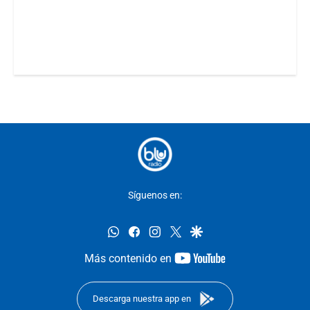
Síguenos en:
whatsapp
facebook
instagram
twitter
google
youtube-
Más contenido en
footer
Descarga nuestra app en