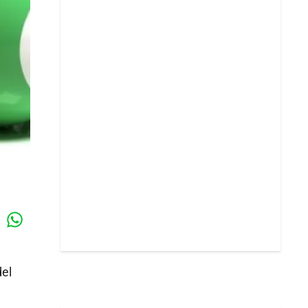
Whatsapp
k
del