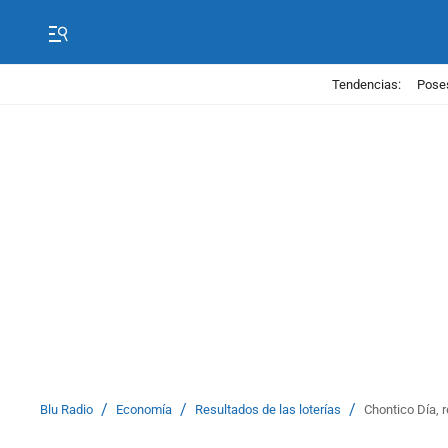
Tendencias:
Poses
/
/
/
Blu Radio
Economía
Resultados de las loterías
Chontico Día, r