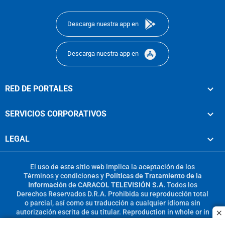
footer
Descarga nuestra app en
Descarga nuestra app en
RED DE PORTALES
SERVICIOS CORPORATIVOS
LEGAL
El uso de este sitio web implica la aceptación de los
Términos y condiciones
y
Políticas de Tratamiento de la
Información
de
CARACOL TELEVISIÓN S.A.
Todos los
Derechos Reservados D.R.A. Prohibida su reproducción total
o parcial, así como su traducción a cualquier idioma sin
autorización escrita de su titular. Reproduction in whole or in
c
part, or translation without written permission is prohibited.