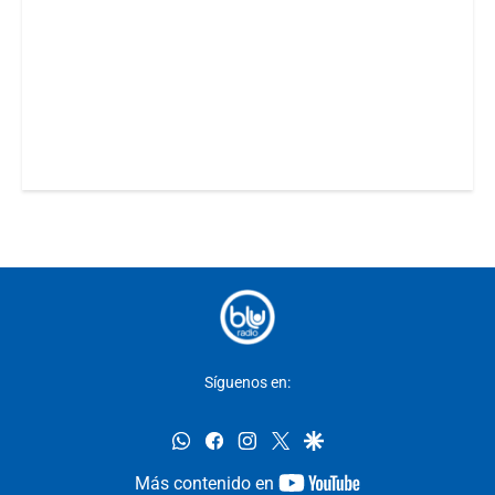
Síguenos en:
whatsapp
facebook
instagram
twitter
google
youtube-
Más contenido en