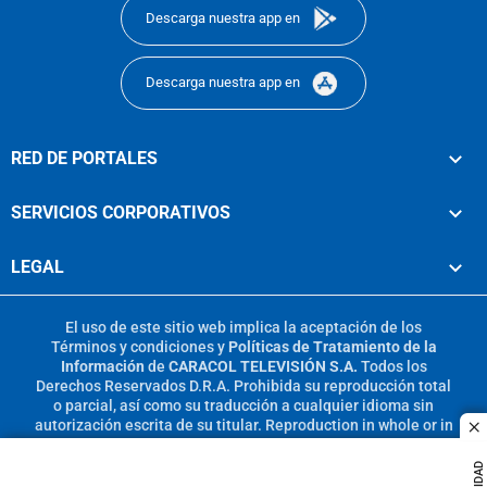
Descarga nuestra app en
Descarga nuestra app en
RED DE PORTALES
SERVICIOS CORPORATIVOS
LEGAL
El uso de este sitio web implica la aceptación de los
Términos y condiciones
y
Políticas de Tratamiento de la
Información
de
CARACOL TELEVISIÓN S.A.
Todos los
Derechos Reservados D.R.A. Prohibida su reproducción total
o parcial, así como su traducción a cualquier idioma sin
autorización escrita de su titular. Reproduction in whole or in
c
part, or translation without written permission is prohibited.
All rights reserved 2025.