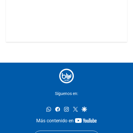
Síguenos en:
whatsapp
facebook
instagram
twitter
google
youtube-
Más contenido en
footer