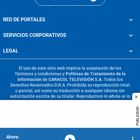
RED DE PORTALES
SERVICIOS CORPORATIVOS
LEGAL
El uso de este sitio web implica la aceptación de los
Términos y condiciones
y
Políticas de Tratamiento de la
Información
de
CARACOL TELEVISIÓN S.A.
Todos los
Derechos Reservados D.R.A. Prohibida su reproducción total
o parcial, así como su traducción a cualquier idioma sin
autorización escrita de su titular. Reproduction in whole or in
c
part, or translation without written permission is prohibited.
All rights reserved 2025.
PUBLICIDAD
MIEMBRO DE:
media-icon