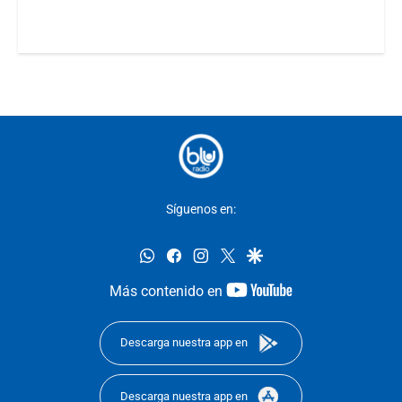
Síguenos en:
whatsapp
facebook
instagram
twitter
google
youtube-
Más contenido en
footer
Descarga nuestra app en
Descarga nuestra app en