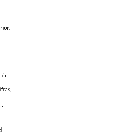
rior.
ría:
fras,
as
l