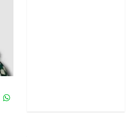
Whatsapp
k