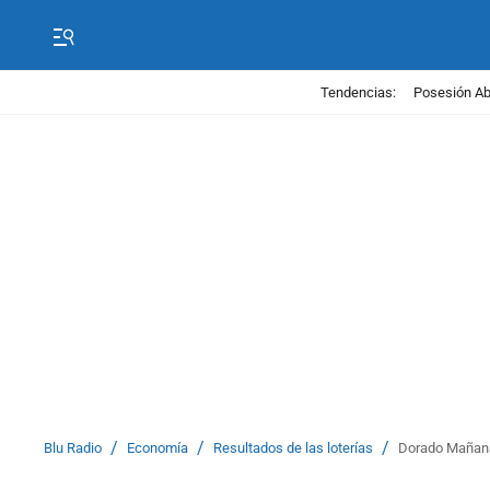
Tendencias:
Posesión Abe
/
/
/
Blu Radio
Economía
Resultados de las loterías
Dorado Mañana