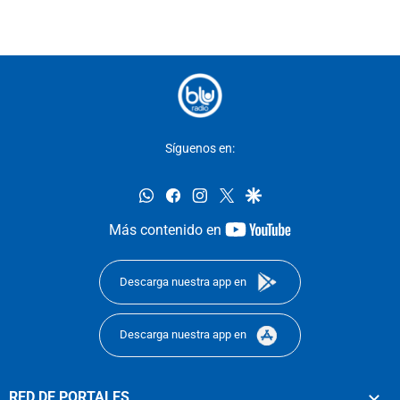
Síguenos en:
whatsapp
facebook
instagram
twitter
google
youtube-
Más contenido en
footer
Descarga nuestra app en
Descarga nuestra app en
RED DE PORTALES