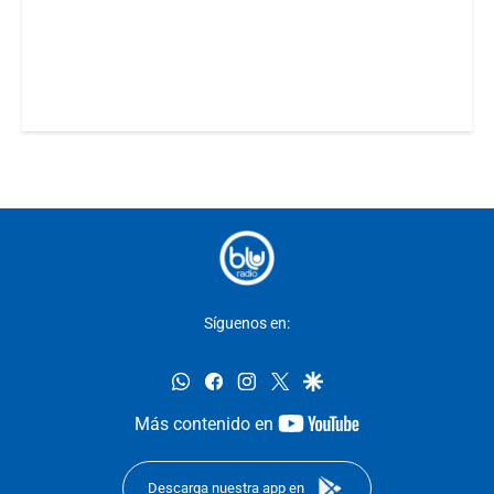
Síguenos en:
whatsapp
facebook
instagram
twitter
google
youtube-
Más contenido en
footer
Descarga nuestra app en