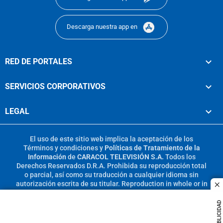
Descarga nuestra app en
RED DE PORTALES
SERVICIOS CORPORATIVOS
LEGAL
El uso de este sitio web implica la aceptación de los
Términos y condiciones
y
Políticas de Tratamiento de la
Información
de
CARACOL TELEVISIÓN S.A.
Todos los
Derechos Reservados D.R.A. Prohibida su reproducción total
o parcial, así como su traducción a cualquier idioma sin
autorización escrita de su titular. Reproduction in whole or in
c
part, or translation without written permission is prohibited.
All rights reserved 2025.
PUBLICIDAD