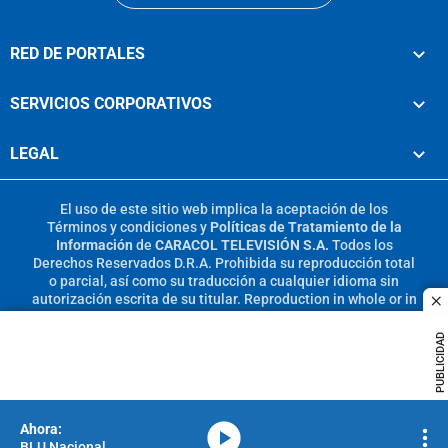
RED DE PORTALES
SERVICIOS CORPORATIVOS
LEGAL
El uso de este sitio web implica la aceptación de los
Términos y condiciones
y
Políticas de Tratamiento de la
Información
de
CARACOL TELEVISIÓN S.A.
Todos los
Derechos Reservados D.R.A. Prohibida su reproducción total
o parcial, así como su traducción a cualquier idioma sin
autorización escrita de su titular. Reproduction in whole or in
c
part, or translation without written permission is prohibited.
All rights reserved 2025.
PUBLICIDAD
MIEMBRO DE:
media-icon
BLU Nacional