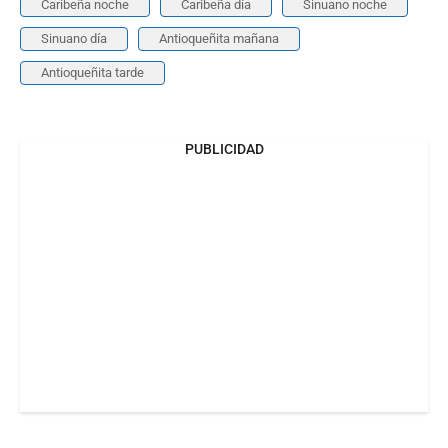
Caribeña noche
Caribeña día
Sinuano noche
Sinuano día
Antioqueñita mañana
Antioqueñita tarde
PUBLICIDAD