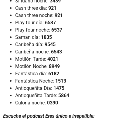
Sinuano noche:
3439
Cash three día:
921
Cash three noche:
921
Play four día:
6537
Play four noche:
6537
Saman día:
1835
Caribeña día:
9545
Caribeña noche:
6543
Motilón Tarde:
4021
Motilón Noche:
8949
Fantástica día:
6182
Fantástica Noche:
1513
Antioqueñita Día:
1475
Antioqueñita Tarde:
5864
Culona noche:
0390
Escuche el podcast Eres único e irrepetible: