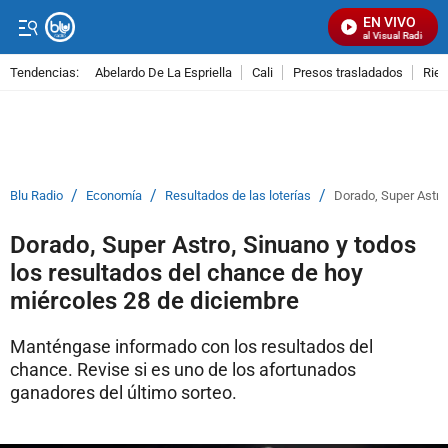
EN VIVO
Señal Visual Radio
Tendencias:
Abelardo De La Espriella
Cali
Presos trasladados
Rie
PUBLICIDAD
/
/
/
Blu Radio
Economía
Resultados de las loterías
Dorado, Super Astro
Dorado, Super Astro, Sinuano y todos
los resultados del chance de hoy
miércoles 28 de diciembre
Manténgase informado con los resultados del
chance. Revise si es uno de los afortunados
ganadores del último sorteo.