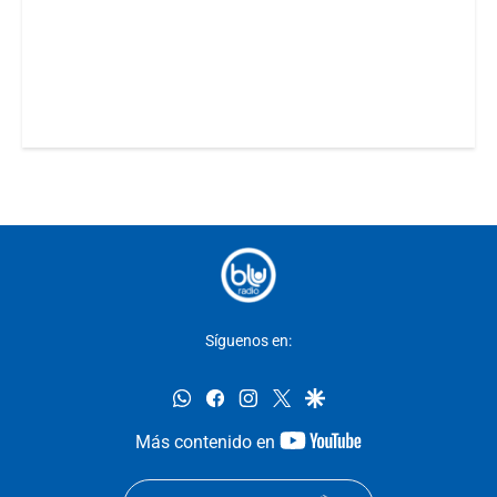
Síguenos en:
whatsapp
facebook
instagram
twitter
google
youtube-
Más contenido en
footer