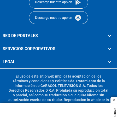
Descarga nuestra app en
Descarga nuestra app en
RED DE PORTALES
SERVICIOS CORPORATIVOS
LEGAL
El uso de este sitio web implica la aceptación de los
Términos y condiciones
y
Políticas de Tratamiento de la
Información
de
CARACOL TELEVISIÓN S.A.
Todos los
Derechos Reservados D.R.A. Prohibida su reproducción total
o parcial, así como su traducción a cualquier idioma sin
autorización escrita de su titular. Reproduction in whole or in
c
part, or translation without written permission is prohibited.
All rights reserved 2025.
PUBLICIDAD