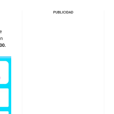
PUBLICIDAD
e
un
00.