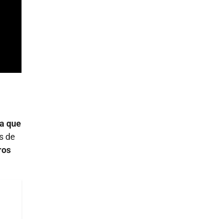
la que
s de
ros