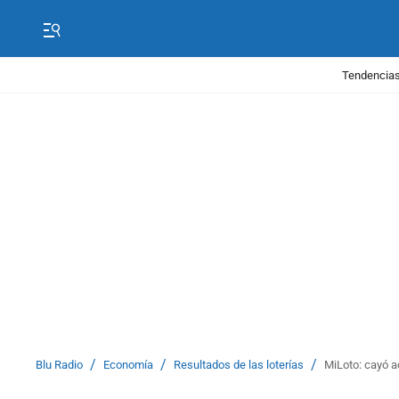
Tendencias
/
/
/
Blu Radio
Economía
Resultados de las loterías
MiLoto: cayó a