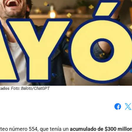
tados
Foto: Baloto/ChatGPT
Faceboo
X
orteo número 554, que tenía un
acumulado de $300 millo