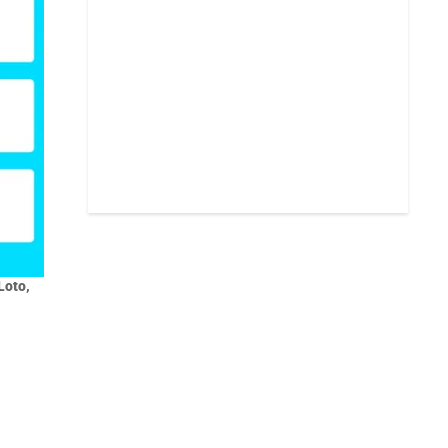
Loto,