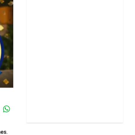
Whatsapp
k
nes
.