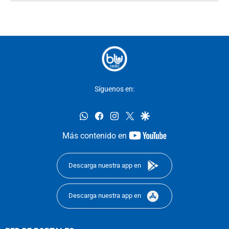
Síguenos en:
whatsapp
facebook
instagram
twitter
google
youtube-
Más contenido en
footer
Descarga nuestra app en
Descarga nuestra app en