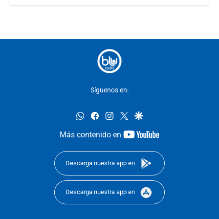
Síguenos en:
whatsapp
facebook
instagram
twitter
google
youtube-
Más contenido en
footer
Descarga nuestra app en
Descarga nuestra app en