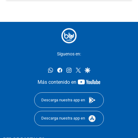
Síguenos en:
whatsapp
facebook
instagram
twitter
google
youtube-
Más contenido en
footer
Descarga nuestra app en
Descarga nuestra app en