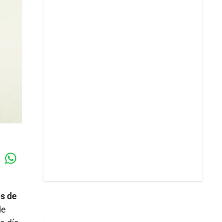
Whatsapp
k
es de
de