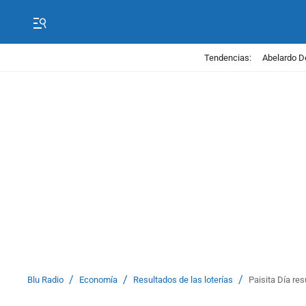
Tendencias:
Abelardo D
/
/
/
Blu Radio
Economía
Resultados de las loterías
Paisita Día re