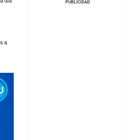
a día
PUBLICIDAD
s a