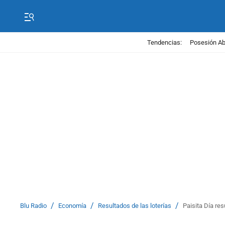
Tendencias:
Posesión Abe
/
/
/
Blu Radio
Economía
Resultados de las loterías
Paisita Día res