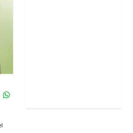
Whatsapp
k
el