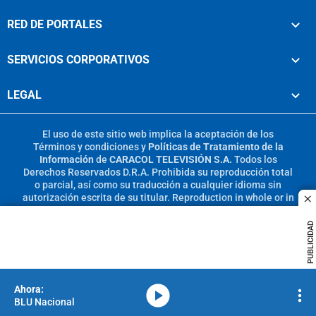
RED DE PORTALES
SERVICIOS CORPORATIVOS
LEGAL
El uso de este sitio web implica la aceptación de los
Términos y condiciones
y
Políticas de Tratamiento de la
Información
de
CARACOL TELEVISIÓN S.A.
Todos los
Derechos Reservados D.R.A. Prohibida su reproducción total
o parcial, así como su traducción a cualquier idioma sin
autorización escrita de su titular. Reproduction in whole or in
c
part, or translation without written permission is prohibited.
All rights reserved 2025.
PUBLICIDAD
MIEMBRO DE:
media-icon
BLU Nacional