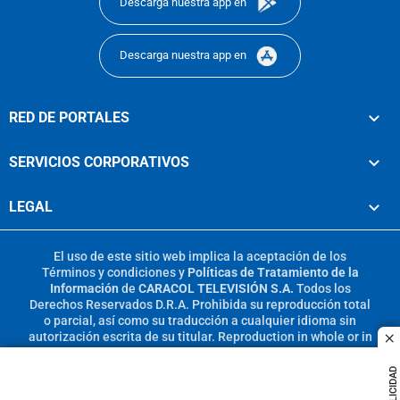
Descarga nuestra app en
Descarga nuestra app en
RED DE PORTALES
SERVICIOS CORPORATIVOS
LEGAL
El uso de este sitio web implica la aceptación de los
Términos y condiciones
y
Políticas de Tratamiento de la
Información
de
CARACOL TELEVISIÓN S.A.
Todos los
Derechos Reservados D.R.A. Prohibida su reproducción total
o parcial, así como su traducción a cualquier idioma sin
autorización escrita de su titular. Reproduction in whole or in
c
part, or translation without written permission is prohibited.
All rights reserved 2025.
PUBLICIDAD