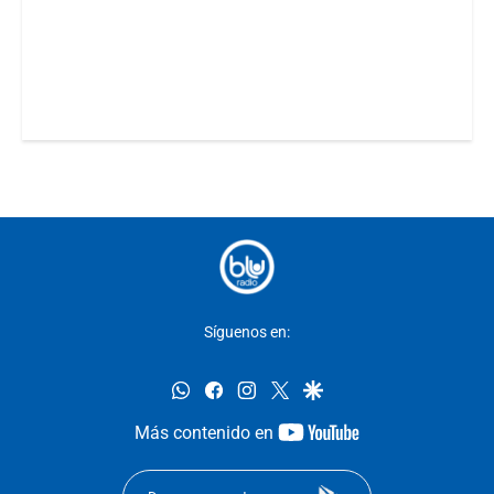
Síguenos en:
whatsapp
facebook
instagram
twitter
google
youtube-
Más contenido en
footer