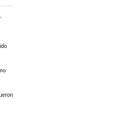
,
ido
smo
fueron