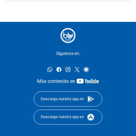
Síguenos en:
whatsapp
facebook
instagram
twitter
google
youtube-
Más contenido en
footer
Descarga nuestra app en
Descarga nuestra app en