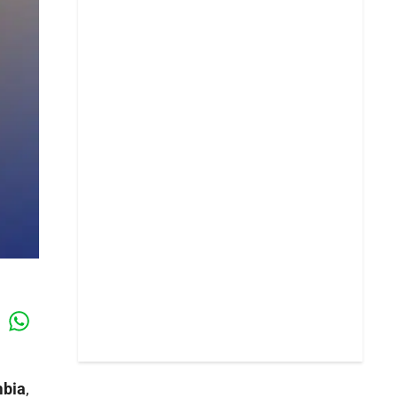
Whatsapp
k
mbia
,