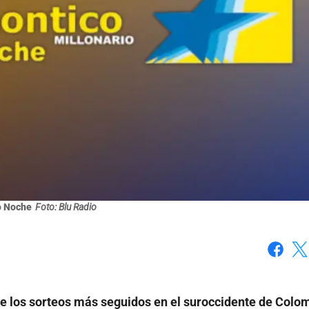
o Noche
Foto: Blu Radio
Faceboo
X
 los sorteos más seguidos en el suroccidente de Colo