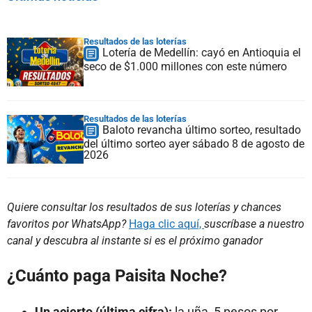
Resultados de las loterías
Lotería de Medellín: cayó en Antioquia el
seco de $1.000 millones con este número
Resultados de las loterías
Baloto revancha último sorteo, resultado
del último sorteo ayer sábado 8 de agosto de
2026
Quiere consultar los resultados de sus loterías y chances
favoritos por WhatsApp?
Haga clic aquí,
suscríbase a nuestro
canal y descubra al instante si es el próximo ganador
¿Cuánto paga Paisita Noche?
Un acierto (última cifra):
la uña, 5 pesos por